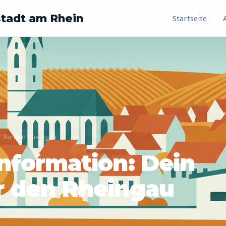
stadt am Rhein
Startseite
r für den Rheingau
Information: Dein
ür den Rheingau