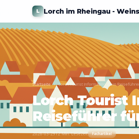
Lorch im Rheingau - Wein
L
Startseite
›
Lorch Tourist Information: Dein Reiseführe
Lorch Tourist 
Reiseführer f
2026-03-29
12 Min. Lesezeit
Fachartikel