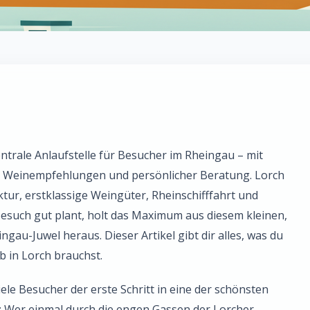
entrale Anlaufstelle für Besucher im Rheingau – mit
, Weinempfehlungen und persönlicher Beratung. Lorch
ektur, erstklassige Weingüter, Rheinschifffahrt und
such gut plant, holt das Maximum aus diesem kleinen,
gau-Juwel heraus. Dieser Artikel gibt dir alles, was du
b in Lorch brauchst.
viele Besucher der erste Schritt in eine der schönsten
: Wer einmal durch die engen Gassen der Lorcher