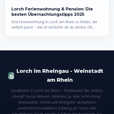
Lorch Ferienwohnung & Pension: Die
besten Übernachtungstipps 2025
Eine Ferienwohnung in Lorch am Rhein zu finden, die
wirklich passt – das ist einfacher als du denkst. Ob
gemütliche Pension direkt am Rheinufer, charmantes
Winzerhaus im Weinberg oder moderne
Ferienwohnung mit Panoramablick: Lorch bietet
überraschend viele Übernachtungsmöglichkeiten für
jeden Geschmack und jedes Budget. In diesem Guide
erfährst du, welche Unterkunftstypen es gibt, was sie
kosten, und wie du die perfekte Unterkunft für deinen
Rheingau-Urlaub buchst.
Lorch im Rheingau - Weinstadt
L
am Rhein
Kreditkarte in Lorch am Rhein – funktioniert das wirklich
überall? Kurze Antwort: Meistens ja, aber nicht immer.
Restaurants, Hotels und Weingüter akzeptieren
zunehmend kontaktlose Zahlung per Karte oder
Smartphone. Doch gerade auf dem Wochenmarkt, bei