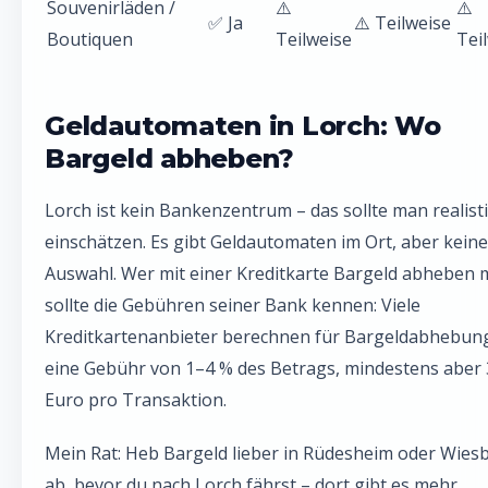
Souvenirläden /
⚠️
⚠️
✅ Ja
⚠️ Teilweise
Boutiquen
Teilweise
Tei
Geldautomaten in Lorch: Wo
Bargeld abheben?
Lorch ist kein Bankenzentrum – das sollte man realist
einschätzen. Es gibt Geldautomaten im Ort, aber kein
Auswahl. Wer mit einer Kreditkarte Bargeld abheben 
sollte die Gebühren seiner Bank kennen: Viele
Kreditkartenanbieter berechnen für Bargeldabhebun
eine Gebühr von 1–4 % des Betrags, mindestens aber
Euro pro Transaktion.
Mein Rat: Heb Bargeld lieber in Rüdesheim oder Wies
ab, bevor du nach Lorch fährst – dort gibt es mehr