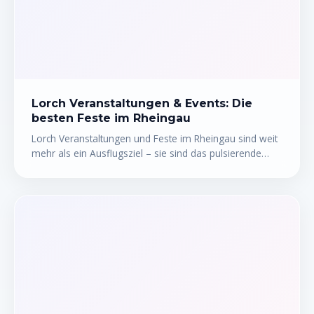
versteht sofort, warum dieses UNESCO-Welterbe so
viele Menschen in seinen Bann zieht. Hier erfährst du
alles, was du für deinen Ausflug auf dem Rhein wissen
musst.
Lorch Veranstaltungen & Events: Die
besten Feste im Rheingau
Lorch Veranstaltungen und Feste im Rheingau sind weit
mehr als ein Ausflugsziel – sie sind das pulsierende
Herz dieser kleinen Rheinstadt. Ob das legendäre
Lorcher Weinfest, mittelalterliche Stadtfeste oder
stimmungsvolle Rheinufer-Events: Das
Veranstaltungskalender von Lorch am Rhein bietet das
ganze Jahr über Highlights für jeden Geschmack. Hier
erfährst du, welche Feste sich wirklich lohnen, wann sie
stattfinden und wie du deinen Besuch optimal planst.