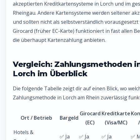
akzeptierten Kreditkartensysteme in Lorch und im g
Rheingau. Andere Kartensysteme werden seltener akz
und sollten nicht als selbstverständlich vorausgesetzt
Girocard (früher EC-Karte) funktioniert in fast allen B
die überhaupt Kartenzahlung anbieten.
Vergleich: Zahlungsmethoden i
Lorch im Überblick
Die folgende Tabelle zeigt dir auf einen Blick, wo welc
Zahlungsmethode in Lorch am Rhein zuverlässig funkt
Girocard
Kreditkarte
Kon
Ort / Betrieb
Bargeld
(EC)
(Visa/MC)
Hotels &
✅ Ja
✅ Ja
✅ Ja
✅ M