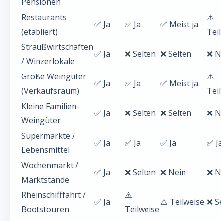
Pensionen
Restaurants
⚠️
✅ Ja
✅ Ja
✅ Meist ja
(etabliert)
Tei
Straußwirtschaften
✅ Ja
❌ Selten
❌ Selten
❌ N
/ Winzerlokale
Große Weingüter
⚠️
✅ Ja
✅ Ja
✅ Meist ja
(Verkaufsraum)
Tei
Kleine Familien-
✅ Ja
❌ Selten
❌ Selten
❌ N
Weingüter
Supermärkte /
✅ Ja
✅ Ja
✅ Ja
✅ J
Lebensmittel
Wochenmarkt /
✅ Ja
❌ Selten
❌ Nein
❌ N
Marktstände
Rheinschifffahrt /
⚠️
✅ Ja
⚠️ Teilweise
❌ S
Bootstouren
Teilweise