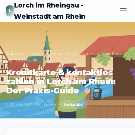
Lorch im Rheingau -
L
Weinstadt am Rhein
Startseite
›
Kreditkarte & kontaktlos zahlen in Lorch am Rhein:
Der Praxis-Guide
Kreditkarte & kontaktlos
zahlen in Lorch am Rhein:
Der Praxis-Guide
2026-03-27
11 Min. Lesezeit
Fachartikel