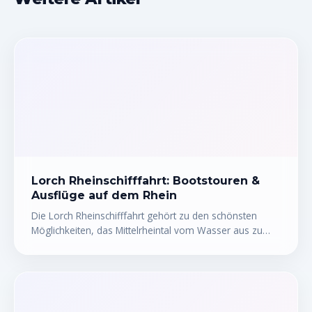
Lorch Rheinschifffahrt: Bootstouren &
Ausflüge auf dem Rhein
Die Lorch Rheinschifffahrt gehört zu den schönsten
Möglichkeiten, das Mittelrheintal vom Wasser aus zu
erleben. Ob gemütliche Rundfahrt, romantische
Abendtour oder abenteuerliche Kanutour – Bootstouren
ab Lorch bieten für jeden Geschmack das Richtige. Wer
einmal zwischen Weinbergen, mittelalterlichen Burgen
und malerischen Dörfern über den Rhein gleitet,