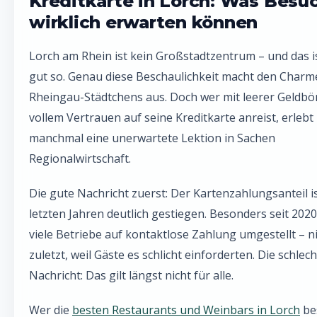
Kreditkarte in Lorch: Was Besu
wirklich erwarten können
Lorch am Rhein ist kein Großstadtzentrum – und das i
gut so. Genau diese Beschaulichkeit macht den Charm
Rheingau-Städtchens aus. Doch wer mit leerer Geldbö
vollem Vertrauen auf seine Kreditkarte anreist, erlebt
manchmal eine unerwartete Lektion in Sachen
Regionalwirtschaft.
Die gute Nachricht zuerst: Der Kartenzahlungsanteil is
letzten Jahren deutlich gestiegen. Besonders seit 202
viele Betriebe auf kontaktlose Zahlung umgestellt – n
zuletzt, weil Gäste es schlicht einforderten. Die schlec
Nachricht: Das gilt längst nicht für alle.
Wer die
besten Restaurants und Weinbars in Lorch
be