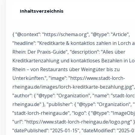
Inhaltsverzeichnis
Kreditkarte in Lorch: Was Besucher wirklich erwarten könn
{ "@context": "https://schema.org", "@type": "Article",
Wo wird die Kreditkarte in Lorch akzeptiert?
"headline": "Kreditkarte & kontaktlos zahlen in Lorch 
Kontaktlos zahlen in Lorch: So klappt's reibungslos
Rhein: Der Praxis-Guide", "description": "Alles über
Kreditkartenzahlung und kontaktloses Bezahlen in L
Vergleich: Zahlungsmethoden in Lorch im Überblick
Rhein – von Restaurants über Weingüter bis zu
Geldautomaten in Lorch: Wo Bargeld abheben?
Unterkünften.", "image": "https://www.stadt-lorch-
rheingau.de/images/lorch-kreditkarte-bezahlung.jpg",
So bereitest du dich optimal auf die Bezahlung in Lorch vo
"author": { "@type": "Organization", "name": "stadt-lorc
Praktische Tipps für Touristen: Bezahlen im Rheingau-Allta
rheingau.de" }, "publisher": { "@type": "Organization", 
"stadt-lorch-rheingau.de", "logo": { "@type": "ImageObj
Fazit: Karte oder Bargeld – was ist die beste Strategie für
Lorch?
"url": "https://www.stadt-lorch-rheingau.de/logo.png" } 
"datePublished": "2025-01-15", "dateModified": "2025-0