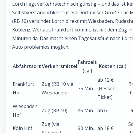
Lorch liegt verkehrstechnisch günstig – und das ist ke
Selbstverständlichkeit für ein Dorf dieser Größe. Die 
(RB 10) verbindet Lorch direkt mit Wiesbaden, Rüdes
Koblenz. Wer aus Frankfurt kommt, ist mit dem Zug in
Minuten da. Das macht einen Tagesausflug nach Lorc
Auto problemlos möglich.
Fahrzeit
Abfahrtsort
Verkehrsmittel
Kosten (ca.)
(ca.)
ab 12 €
Frankfurt
Zug (RB 10 via
Rh
75 Min.
(Hessen-
Hbf
Wiesbaden)
R
Ticket)
Wiesbaden
Zug (RB 10)
45 Min.
ab 6 €
D
Hbf
Zug (via
S
Köln Hbf
90 Min.
ab 18 €
Koblenz)
R