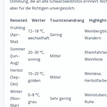
Stimmung, die an alte Schwarzweißfotos erinnert. Nich
aber für die Richtigen unvergesslich.
Reisezeit
Wetter
Touristenandrang
Highlight
Frühling
12–18 °C,
Weinbergblü
(Apr–
Gering
wechselhaft
Wandern
Mai)
Sommer
20–30 °C,
Rheinfahrte
(Jun–
Mittel
sonnig
Weinfeste
Aug)
Herbst
10–20 °C,
Weinlese,
(Sep–
Mittel
golden
Herbstfarb
Okt)
Winter
0–8 °C,
Weinstuben
(Nov–
Sehr gering
grau
Ruhe
Mär)