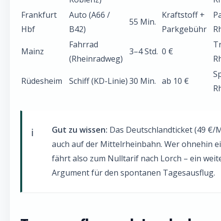
Frankfurt
Auto (A66 /
Kraftstoff +
P
55 Min.
Hbf
B42)
Parkgebühr
R
Fahrrad
T
Mainz
3–4 Std.
0 €
(Rheinradweg)
R
S
Rüdesheim
Schiff (KD-Linie)
30 Min.
ab 10 €
R
Gut zu wissen:
Das Deutschlandticket (49 €/M
auch auf der Mittelrheinbahn. Wer ohnehin ei
fährt also zum Nulltarif nach Lorch – ein weit
Argument für den spontanen Tagesausflug.