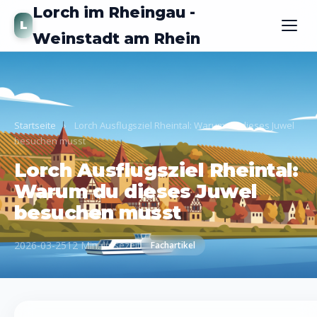
Lorch im Rheingau -
L
Weinstadt am Rhein
Startseite
›
Lorch Ausflugsziel Rheintal: Warum du dieses Juwel
besuchen musst
Lorch Ausflugsziel Rheintal:
Warum du dieses Juwel
besuchen musst
2026-03-25
12 Min. Lesezeit
Fachartikel