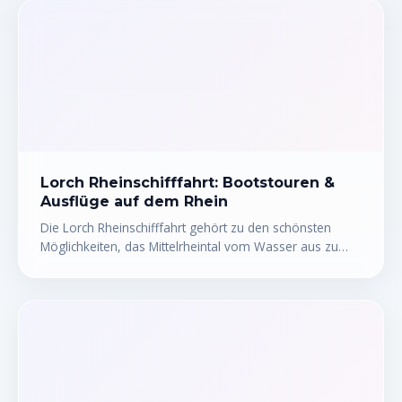
Lorch Rheinschifffahrt: Bootstouren &
Ausflüge auf dem Rhein
Die Lorch Rheinschifffahrt gehört zu den schönsten
Möglichkeiten, das Mittelrheintal vom Wasser aus zu
erleben. Ob gemütliche Rundfahrt, romantische
Abendtour oder abenteuerliche Kanutour – Bootstouren
ab Lorch bieten für jeden Geschmack das Richtige. Wer
einmal zwischen Weinbergen, mittelalterlichen Burgen
und malerischen Dörfern über den Rhein gleitet,
versteht sofort, warum dieses UNESCO-Welterbe so
viele Menschen in seinen Bann zieht. Hier erfährst du
alles, was du für deinen Ausflug auf dem Rhein wissen