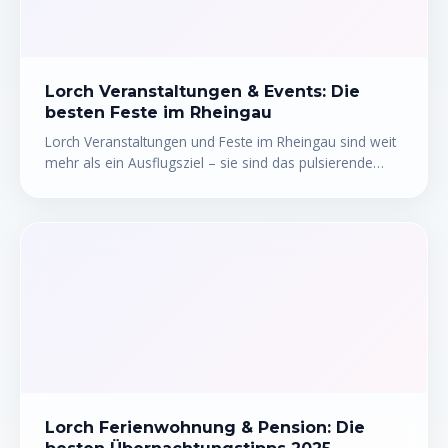
musst.
Lorch Veranstaltungen & Events: Die
besten Feste im Rheingau
Lorch Veranstaltungen und Feste im Rheingau sind weit
mehr als ein Ausflugsziel – sie sind das pulsierende
Herz dieser kleinen Rheinstadt. Ob das legendäre
Lorcher Weinfest, mittelalterliche Stadtfeste oder
stimmungsvolle Rheinufer-Events: Das
Veranstaltungskalender von Lorch am Rhein bietet das
ganze Jahr über Highlights für jeden Geschmack. Hier
erfährst du, welche Feste sich wirklich lohnen, wann sie
stattfinden und wie du deinen Besuch optimal planst.
Lorch Ferienwohnung & Pension: Die