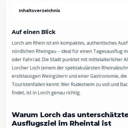
Inhaltsverzeichnis
Warum Lorch das unterschätzte Ausflugsziel im Rheintal is
Auf einen Blick
Die Top-Highlights für deinen Tagesausflug nach Lorch
Lorch am Rhein ist ein kompaktes, authentisches Ausf
Anreise nach Lorch: So kommst du am besten hin
nördlichen Rheingau – ideal für einen Tagesausflug m
oder Fahrrad. Die Stadt punktet mit mittelalterlicher A
Tagesausflug nach Lorch planen: So geht's Schritt für Schri
Lorcher Loch (einem der spektakulärsten Rheinabschni
Wandern rund um Lorch: Die schönsten Routen
erstklassigen Weingütern und einer Gastronomie, die
Beste Reisezeit für einen Tagesausflug nach Lorch
Touristenfallen kennt. Wer Rüdesheim zu voll und Bac
findet, ist in Lorch genau richtig.
Übernachten in Lorch: Wenn ein Tag nicht reicht
Häufige Fragen zum Tagesausflug nach Lorch
Warum Lorch das unterschätzt
Ausflugsziel im Rheintal ist