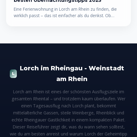
besten Übernachtungstipps 2025
Eine Ferienwohnung in Lorch am Rhein zu finden, die
wirklich passt – das ist einfacher als du denkst. Ob
gemütliche Pension direkt am Rheinufer, charmantes
Winzerhaus im Weinberg oder moderne
Ferienwohnung mit Panoramablick: Lorch bietet
überraschend viele Übernachtungsmöglichkeiten für
jeden Geschmack und jedes Budget. In diesem Guide
erfährst du, welche Unterkunftstypen es gibt, was sie
kosten, und wie du die perfekte Unterkunft für deinen
Rheingau-Urlaub buchst.
Lorch im Rheingau - Weinstadt
L
am Rhein
Lorch am Rhein ist eines der schönsten Ausflugsziele im
gesamten Rheintal – und trotzdem kaum überlaufen. Wer
einen Tagesausflug nach Lorch plant, bekommt
mittelalterliche Gassen, steile Weinberge, Rheinblick und
echte Rheingauer Gastlichkeit in einem kompakten Paket.
Dieser Reiseführer zeigt dir, was du wann sehen solltest,
wie du am besten anreist und warum Lorch der Geheimtipp